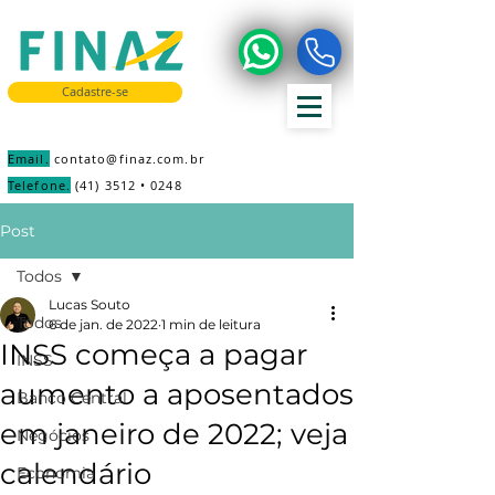
Cadastre-se
Email.
contato@finaz.com.br
Telefone.
(41) 3512 • 0248
Post
Todos
Lucas Souto
Todos
6 de jan. de 2022
1 min de leitura
INSS começa a pagar
INSS
aumento a aposentados
Banco Central
em janeiro de 2022; veja
Negócios
calendário
Economia