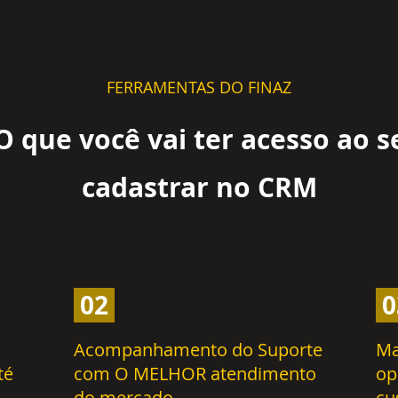
FERRAMENTAS DO FINAZ
O que você vai ter acesso ao s
cadastrar no CRM
02
0
Acompanhamento do Suporte
Ma
té
com O MELHOR atendimento
op
do mercado
cu