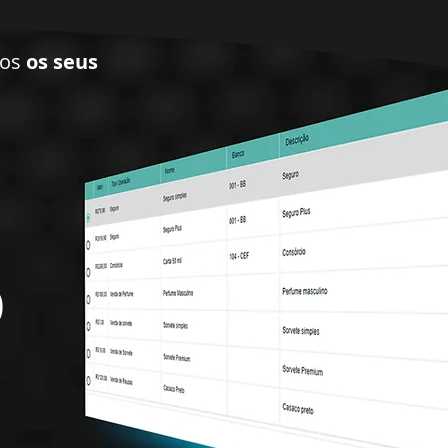
dos
os seus
O