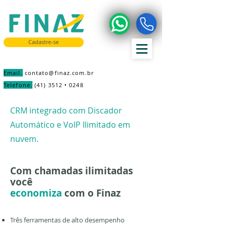
Cadastre-se
Email.
contato@finaz.com.br
Telefone.
(41) 3512 • 0248
CRM integrado com Discador
Automático e VoIP Ilimitado em
nuvem.
Com chamadas ilimitadas
você
economiza
com o Finaz
Três ferramentas de alto desempenho