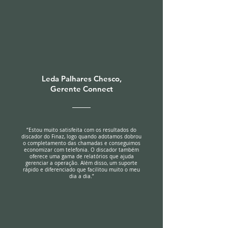
Leda Palhares Chesco,
Gerente Connect
“Estou muito satisfeita com os resultados do
discador do Finaz, logo quando adotamos dobrou
o completamento das chamadas e conseguimos
economizar com telefonia. O discador também
oferece uma gama de relatórios que ajuda
gerenciar a operação. Além disso, um suporte
rápido e diferenciado que facilitou muito o meu
dia a dia.”