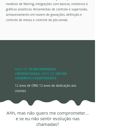
modelos de Mailing, integrações com bancos, relatórios e
gráficos analíticos, ferramentas de controle e supervisão,
armazenamento em nuvem de gravações, definição e
controle de metas e controle de pós-venda.
MAIS DE
10.000 EMPRESAS
CREDENCIADAS
, MAIS DE
100.000
USUÁRIOS CADASTRADOS
12 anos de CRM, 12 anos de dedicação aos
clientes
Ahh, mas não quero me comprometer...
e se eu não sentir evolução nas
chamadas?