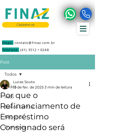
Cadastre-se
Email.
contato@finaz.com.br
Telefone.
(41) 3512 • 0248
Post
Todos
Lucas Souto
Todos
13 de fev. de 2025
3 min de leitura
Por que o
INSS
Refinanciamento de
Banco Central
Empréstimo
Negócios
Consignado será
Economia