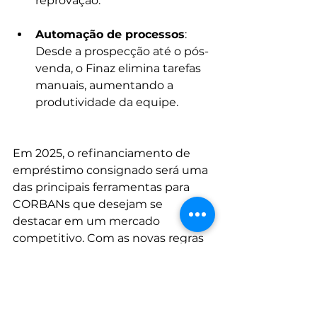
reprovação.
Automação de processos
: 
Desde a prospecção até o pós-
venda, o Finaz elimina tarefas 
manuais, aumentando a 
produtividade da equipe.
Em 2025, o refinanciamento de 
empréstimo consignado será uma 
das principais ferramentas para 
CORBANs que desejam se 
destacar em um mercado 
competitivo. Com as novas regras 
do INSS, os clientes buscarão 
alternativas para ajustar suas 
dívidas, e o refinanciamento surge 
como a solução mais vantajosa. Ao 