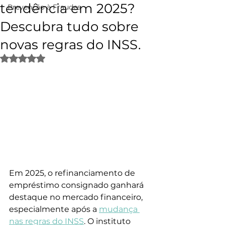
tendência em 2025?
Prevenção à Fraudes
Descubra tudo sobre
novas regras do INSS.
Avaliado com NaN de 5 estrelas.
Em 2025, o refinanciamento de 
empréstimo consignado ganhará 
destaque no mercado financeiro, 
especialmente após a 
mudança 
nas regras do INSS
. O instituto 